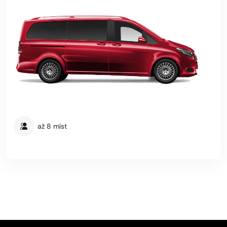
až 8 míst