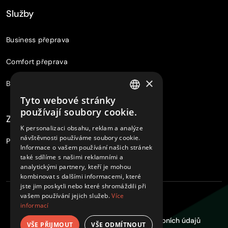
Služby
Business přeprava
Comfort přeprava
×
Basic přeprava
Tyto webové stránky
CZECH
používají soubory cookie.
Zážitky
ENGLISH
K personalizaci obsahu, reklam a analýze
návštěvnosti používáme soubory cookie.
Připravujeme...
Informace o vašem používání našich stránek
také sdílíme s našimi reklamními a
analytickými partnery, kteří je mohou
kombinovat s dalšími informacemi, které
jste jim poskytli nebo které shromáždili při
vašem používání jejich služeb.
Více
© 2026
JCLvip
informací
Obchodní podmínky
Zpracování osobních údajů
VŠE PŘIJMOUT
VŠE ODMÍTNOUT