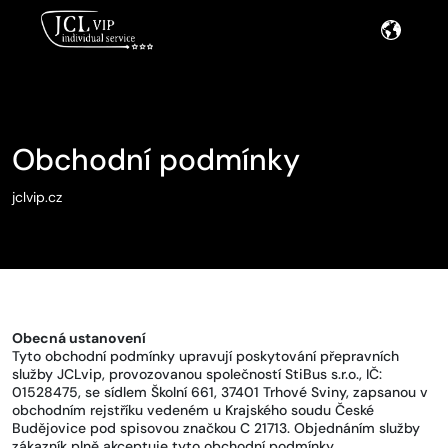
Obchodní podmínky
jclvip.cz
Obecná ustanovení
Tyto obchodní podmínky upravují poskytování přepravních
služby JCLvip, provozovanou společností StiBus s.r.o., IČ:
01528475, se sídlem Školní 661, 37401 Trhové Sviny, zapsanou v
obchodním rejstříku vedeném u Krajského soudu České
Budějovice pod spisovou značkou C 21713. Objednáním služby
zákazník plně akceptuje tyto obchodní podmínky.