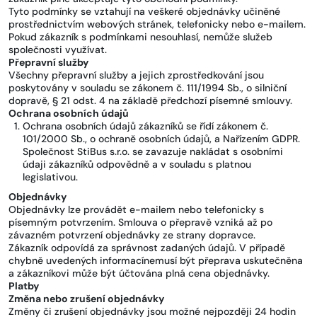
Tyto podmínky se vztahují na veškeré objednávky učiněné
prostřednictvím webových stránek, telefonicky nebo e-mailem.
Pokud zákazník s podmínkami nesouhlasí, nemůže služeb
společnosti využívat.
Přepravní služby
Všechny přepravní služby a jejich zprostředkování jsou
poskytovány v souladu se zákonem č. 111/1994 Sb., o silniční
dopravě, § 21 odst. 4 na základě předchozí písemné smlouvy.
Ochrana osobních údajů
Ochrana osobních údajů zákazníků se řídí zákonem č.
101/2000 Sb., o ochraně osobních údajů, a Nařízením GDPR.
Společnost StiBus s.r.o. se zavazuje nakládat s osobními
údaji zákazníků odpovědně a v souladu s platnou
legislativou.
Objednávky
Objednávky lze provádět e-mailem nebo telefonicky s
písemným potvrzením. Smlouva o přepravě vzniká až po
závazném potvrzení objednávky ze strany dopravce.
Zákazník odpovídá za správnost zadaných údajů. V případě
chybně uvedených informacínemusí být přeprava uskutečněna
a zákazníkovi může být účtována plná cena objednávky.
Platby
Změna nebo zrušení objednávky
Změny či zrušení objednávky jsou možné nejpozději 24 hodin